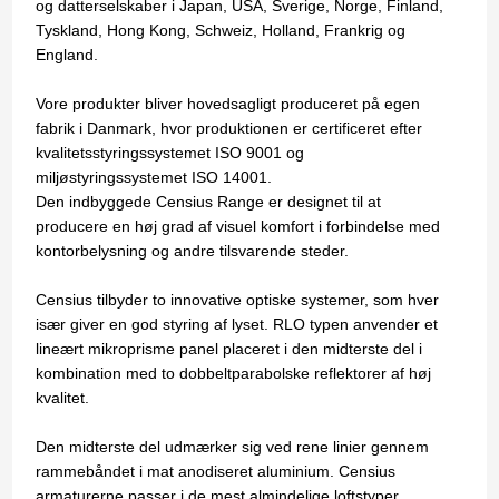
og datterselskaber i Japan, USA, Sverige, Norge, Finland,
Tyskland, Hong Kong, Schweiz, Holland, Frankrig og
England.
Vore produkter bliver hovedsagligt produceret på egen
fabrik i Danmark, hvor produktionen er certificeret efter
kvalitetsstyringssystemet ISO 9001 og
miljøstyringssystemet ISO 14001.
Den indbyggede Censius Range er designet til at
producere en høj grad af visuel komfort i forbindelse med
kontorbelysning og andre tilsvarende steder.
Censius tilbyder to innovative optiske systemer, som hver
især giver en god styring af lyset. RLO typen anvender et
lineært mikroprisme panel placeret i den midterste del i
kombination med to dobbeltparabolske reflektorer af høj
kvalitet.
Den midterste del udmærker sig ved rene linier gennem
rammebåndet i mat anodiseret aluminium. Censius
armaturerne passer i de mest almindelige loftstyper.