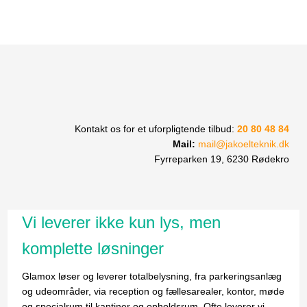
​Kontakt os for et uforpligtende tilbud:
20 80 48 84
Mail:
​
mail@jakoelteknik.dk
Fyrreparken 19, 6230 Rødekro
Vi leverer ikke kun lys, men
komplette løsninger
Glamox løser og leverer totalbelysning, fra parkeringsanlæg
og udeområder, via reception og fællesarealer, kontor, møde
og specialrum til kantiner og opholdsrum. Ofte leverer vi